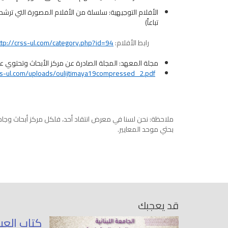
الأفلام التوجيهية: سلسلة من الأفلام المصورة التي ترشد
تباعاً)
رابط الأفلام:
ttp://crss-ul.com/category.php?id=94
مجلة المعهد: المجلة الصادرة عن مركز الأبحاث وتحتوي على مواد بالغ
ss-
ul.com/uploads/oulijtimaya19compressed_2.pdf
ملاحظة: نحن لسنا في معرض انتقاد أحد، فلكل مركز أبحاث وجام
بحثي موحد المعايير.
قد يعجبك
كتاب العي