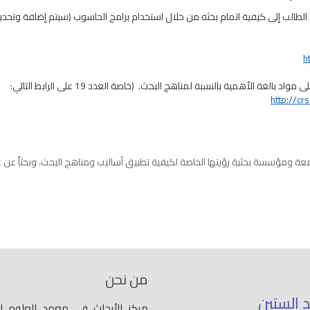
 الطالب إلى كيفية اتمام بحثه من خلال استخدام برامج الحاسوب (سيتم إضافة وتحدي
h
ة الأهمية بالنسبة لمناهج البحث. (خاصة العدد 19 على الرابط التالي:
http://cr
عة ومؤسسة بحثية رؤيتها الخاصة لكيفية تطبيق أساليب ومناهج البحث، وبحثاً عن
من نحن
د الستين
مركز الأبحاث في معهد العلوم ال