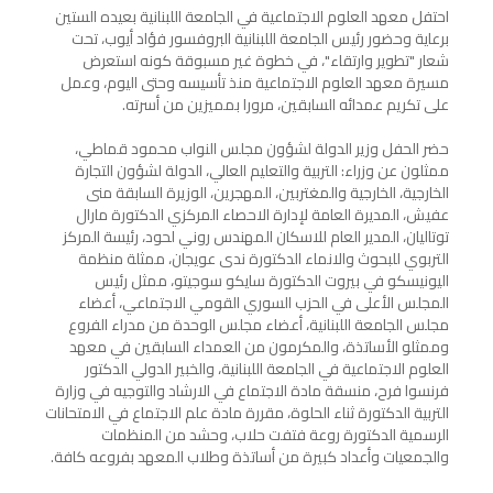
احتفل معهد العلوم الاجتماعية في الجامعة اللبنانية بعيده الستين
برعاية وحضور رئيس الجامعة اللبنانية البروفسور فؤاد أيوب، تحت
شعار "تطوير وارتقاء"، في خطوة غير مسبوقة كونه استعرض
مسيرة معهد العلوم الاجتماعية منذ تأسيسه وحتى اليوم، وعمل
على تكريم عمدائه السابقين، مرورا بمميزين من أسرته.
حضر الحفل وزير الدولة لشؤون مجلس النواب محمود قماطي،
ممثلون عن وزراء: التربية والتعليم العالي، الدولة لشؤون التجارة
الخارجية، الخارجية والمغتربين، المهجرين، الوزيرة السابقة منى
عفيش، المديرة العامة لإدارة الاحصاء المركزي الدكتورة مارال
توتاليان، المدير العام للاسكان المهندس روني لحود، رئيسة المركز
التربوي للبحوث والانماء الدكتورة ندى عويجان، ممثلة منظمة
اليونيسكو في بيروت الدكتورة سايكو سوجيتو، ممثل رئيس
المجلس الأعلى في الحزب السوري القومي الاجتماعي، أعضاء
مجلس الجامعة اللبنانية، أعضاء مجلس الوحدة من مدراء الفروع
وممثلو الأساتذة، والمكرمون من العمداء السابقين في معهد
العلوم الاجتماعية في الجامعة اللبنانية، والخبير الدولي الدكتور
فرنسوا فرح، منسقة مادة الاجتماع في الارشاد والتوجيه في وزارة
التربية الدكتورة ثناء الحلوة، مقررة مادة علم الاجتماع في الامتحانات
الرسمية الدكتورة روعة فتفت حلاب، وحشد من المنظمات
والجمعيات وأعداد كبيرة من أساتذة وطلاب المعهد بفروعه كافة.