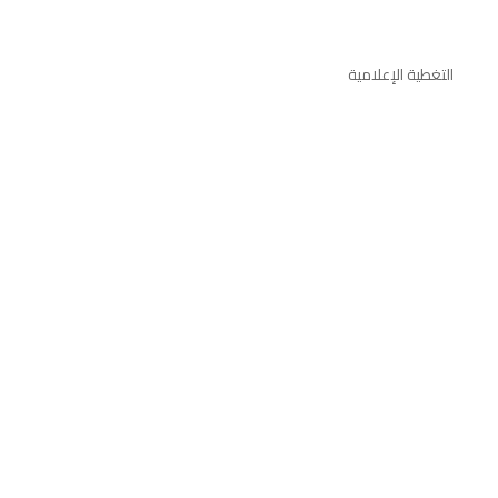
التغطية الإعلامية
موقع الجامعة اللبنانية
الوكالة الوطنية للاعلام
جريدة اللواء
موقع النشرة
صدى برس
حصاد الحبر
أخبار ونشاطات ثقافية