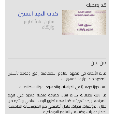
قد يعجبك
كتاب العيد الستين
ستون عاماً تطوير
وارتقاء
من نحن
مركز الأبحاث في معهد العلوم الاجتماعية رافق وجوده تأسيس
المعهد منذ نهاية الخمسينيات.
لعب دورًا جوهريًا في
الدراسات والمسوحات والاستطلاعات.
ما زالت تطلعاته كبيرة
لبناء معرفة علمية قادرة على فهم
المجتمع ورصد تغيراته؛ كما همه تطوير البحث العلمي ونشره من
خلال : مؤتمرات، ندوات، تبادل أكاديمي مع المؤسسات الجامعية،
اصدار دوريات، وكتب في العلوم الاجتماعية ...