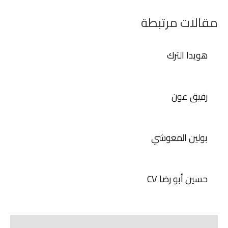
مقالات مرتبطة
هويدا الترك
رفيق عون
بولين المعوشي
حسين أبو رضا CV