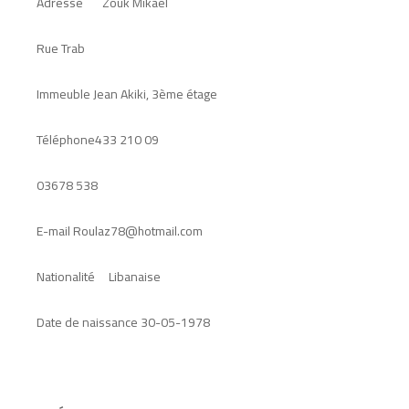
Adresse Zouk Mikael
Rue Trab
Immeuble Jean Akiki, 3ème étage
Téléphone
09 210 433
03
538 678
E-mail Roulaz78@hotmail.com
Nationalité Libanaise
Date de naissance
30-05-1978