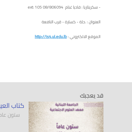
- سكريتاريا : فاديا غنام 08/806094 ext: 105
العنوان : .حلة - كسارة - قرب النافعة
الموقع الالكتروني :
http://is4.ul.edu.lb
قد يعجبك
كتاب العي
ستون عاماً