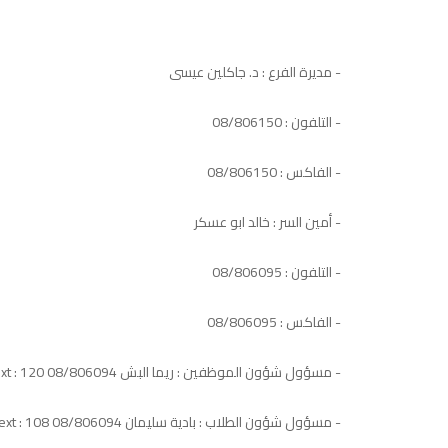
- مديرة الفرع : د. جاكلين عيسى
- التلفون : 08/806150
- الفاكس : 08/806150
- أمين السر : خالد ابو عسكر
- التلفون : 08/806095
- الفاكس : 08/806095
- مسؤول شؤون الموظفين : ريما البش 08/806094 ext : 120
- مسؤول شؤون الطلاب : بادية سليمان 08/806094 ext : 108 المعلوماتية: ext 122