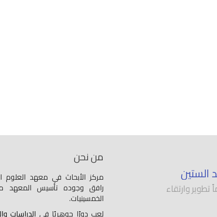
من نحن
د الستين
مركز الأبحاث في معهد العلوم ال
 تطوير وارتقاء
رافق وجوده تأسيس المعهد من
الخمسينيات.
لعب دورًا جوهريًا في
الدراسات وا