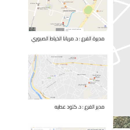
مديرة الفرع : د. مريانا الخياط الصبوري
مدير الفرع : د. كلود عطيه