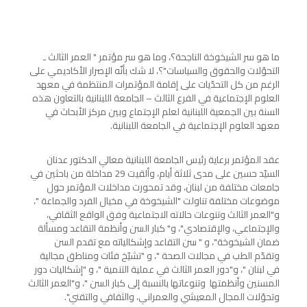
ما هو سر الشيخوخة الناجحة؟، وما هو سر مؤتمر " العمر الثالث ـ
التحوّلات والحقوق والسياسات"؟، لا شك بأنّه الإصرار الأكاديمي على
الرغم من كل التحدّيات على إقامة المؤتمرات المنتظمة في معهد
العلوم الإجتماعية في الفرع الثالث – الجامعة اللبنانية بالتعاون هذه
السنة بين الجمعية اللبنانية لعلم الإجتماع وبين مركز الأبحاث في
معهد العلوم الإجتماعية في الجامعة اللبنانية.
عقد المؤتمر برعاية رئيس الجامعة اللبنانية معالي الدكتور عدنان
السيّد حسين على مدى ثلاثة أيام، وألقيت 29 مداخلة من باحثين في
جامعات مختلفة من لبنان، وقد تمحورت مداخلات المؤتمر حول
موضوعات مختلفة تناولت "الشيخوخة في مخيال الفرد والجماعة "،
و"العمر الثالث وتنوعات حالاته الاجتماعية وفق الواقع الثقافي،
والإجتماعي، والإقتصادي"، و" كبار السن وأنظمة التقاعد ومسألة
ضمان الشيخوخة"، و " سن التقاعد وإشكالياته مع تقدم السن
وتقدّم الطب في مجالات الصحة "، و "تشيّخ فئات ومناطق مجالية
في لبنان "، و"دور العمر الثالث في عملية التنمية "، و "إشكاليات دور
المسنين وأنظمتها وتنوعاتها بالنسبة إلى كبار السن "، و"العمر الثالث
وتحوّلات المجال المعيشي والعمراني، والثقافي والتقني".