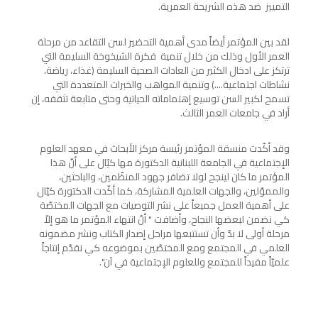
التمييز ضد هذه الشريحة العمرية.
لقد بين المؤتمر أيضاً مدى أهمية التحضير لسن التقاعد من مرحلة
العمر الأول وذلك من خلال تنمية فكرة الشيخوخة السليمة التي
ترتكز على ادخال الكثير من العادات الصحية السليمة (غذاء، رياضة،
نشاطات اجتماعية....) وتنمية المواهب والخبرات المتعددة التي
تسمح لكبير السن توسيع إهتماماته الحياتية وحتى متابعة تثقفه، إن
أراد في جامعات العمر الثالث.
وقد أكّدت منسقة المؤتمر رئيسة مركز الأبحاث في معهد العلوم
الإجتماعية في الجامعة اللبنانية الدكتورة مها كيّال على أنّ هذا
المؤتمر ما كان لينجح لولا تضافر جهود المنظّمين، والباحثين،
والمموّلين، والجهات العلمية المشاركة، كما أكّدت الدكتورة كيّال
على أهمية العمل جميعاً على نشر التوصيات مع الجهات المختصّة
كي نضمن لبعضها النجاح، وأضافت " أنّ انتهاء المؤتمر ما هو إلاّ
مرحلة أولى لا بدّ وأن تستتبعها مراحل إصدار الكتاب ونشر مضمونه
العلمي في المجتمع ومع المختصّين بموضوعه كي نقدّم إنتاجاً
علميّاً مفيداً للمجتمع وللعلوم الإجتماعية في آن".