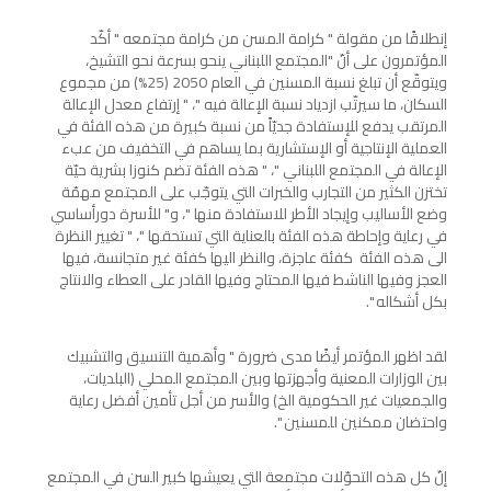
إنطلاقًا من مقولة " كرامة المسن من كرامة مجتمعه " أكّد
المؤتمرون على أنّ "المجتمع اللبناني ينحو بسرعة نحو التشيخ،
ويتوقّع أن تبلغ نسبة المسنين في العام 2050 (25%) من مجموع
السكان، ما سيرتّب ازدياد نسبة الإعالة فيه "، " إرتفاع معدل الإعالة
المرتقب يدفع للإستفادة جديّاً من نسبة كبيرة من هذه الفئة في
العملية الإنتاجية أو الإستشارية بما يساهم في التخفيف من عبء
الإعالة في المجتمع اللبناني "، " هذه الفئة تضم كنوزا بشرية حيّة
تختزن الكثير من التجارب والخبرات التي يتوجّب على المجتمع مهمّة
وضع الأساليب وإيجاد الأطر للاستفادة منها "، و" للأسرة دورأساسي
في رعاية وإحاطة هذه الفئة بالعناية التي تستحقها "، " تغيير النظرة
الى هذه الفئة كفئة عاجزة، والنظر اليها كفئة غير متجانسة، فيها
العجز وفيها الناشط فيها المحتاج وفيها القادر على العطاء والانتاج
بكل أشكاله ".
لقد اظهر المؤتمر أيضًا مدى ضرورة " وأهمية التنسيق والتشبيك
بين الوزارات المعنية وأجهزتها وبين المجتمع المحلي (البلديات،
والجمعيات غير الحكومية الخ) والأسر من أجل تأمين أفضل رعاية
واحتضان ممكنين للمسنين ".
إنّ كل هذه التحوّلات مجتمعة التي يعيشها كبير السن في المجتمع