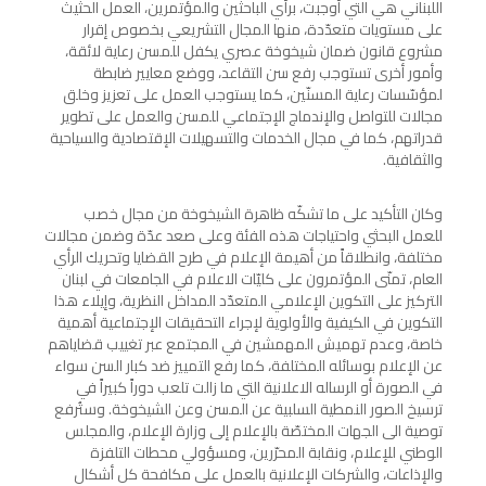
اللبناني هي التي أوجبت، برأي الباحثين والمؤتمرين، العمل الحثيث
على مستويات متعدّدة، منها المجال التشريعي بخصوص إقرار
مشروع قانون ضمان شيخوخة عصري يكفل للمسن رعاية لائقة،
وأمور أخرى تستوجب رفع سن التقاعد، ووضع معايير ضابطة
لمؤسّسات رعاية المسنّين، كما يستوجب العمل على تعزيز وخلق
مجالات للتواصل والإندماج الإجتماعي للمسن والعمل على تطوير
قدراتهم، كما في مجال الخدمات والتسهيلات الإقتصادية والسياحية
والثقافية.
وكان التأكيد على ما تشكّه ظاهرة الشيخوخة من مجال خصب
للعمل البحثي واحتياجات هذه الفئة وعلى صعد عدّة وضمن مجالات
مختلفة، وانطلاقاً من أهيمة الإعلام في طرح القضايا وتحريك الرأي
العام، تمنّى المؤتمرون على كليّات الاعلام في الجامعات في لبنان
التركيز على التكوين الإعلامي المتعدّد المداخل النظرية، وإيلاء هذا
التكوين في الكيفية والأولوية لإجراء التحقيقات الإجتماعية أهمية
خاصة، وعدم تهميش المهمشين في المجتمع عبر تغييب قضاياهم
عن الإعلام بوسائله المختلفة، كما رفع التمييز ضد كبار السن سواء
في الصورة أو الرساله الاعلانية التي ما زالت تلعب دوراً كبيراً في
ترسيخ الصور النمطية السلبية عن المسن وعن الشيخوخة. وستُرفع
توصية الى الجهات المختصّة بالإعلام إلى وزارة الإعلام، والمجلس
الوطني للإعلام، ونقابة المحرّرين، ومسؤولي محطات التلفزة
والإذاعات، والشركات الإعلانية بالعمل على مكافحة كل أشكال